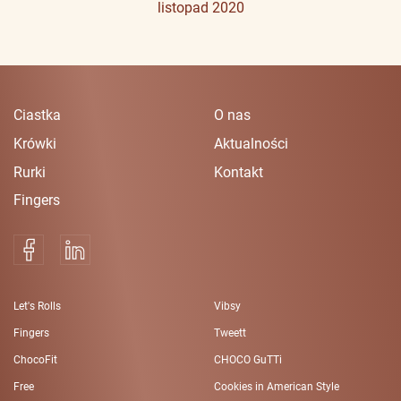
listopad 2020
Ciastka
O nas
Krówki
Aktualności
Rurki
Kontakt
Fingers
Let's Rolls
Vibsy
Fingers
Tweett
ChocoFit
CHOCO GuTTi
Free
Cookies in American Style