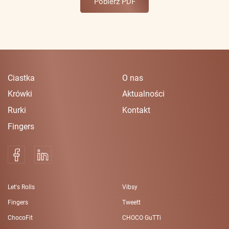
Pobierz PDF
Ciastka
O nas
Krówki
Aktualności
Rurki
Kontakt
Fingers
Let's Rolls
Vibsy
Fingers
Tweett
ChocoFit
CHOCO GuTTi