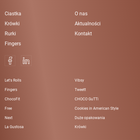
Ciastka
O nas
Krówki
Aktualności
Rurki
Kontakt
Fingers
Let's Rolls
Vibsy
Fingers
Tweett
ChocoFit
CHOCO GuTTi
Free
Cookies in American Style
Next
Duże opakowania
La Gustosa
Krówki