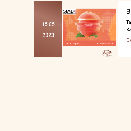
B
Ta
15 05
Sz
2023
Cz