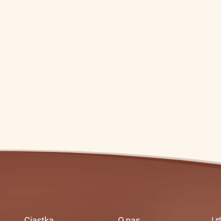
Ciastka
O nas
Let