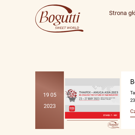
Strona g
B
Ta
19 05
23
2023
Cz