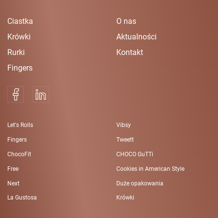
Ciastka
O nas
Krówki
Aktualności
Rurki
Kontakt
Fingers
Let's Rolls
Vibsy
Fingers
Tweett
ChocoFit
CHOCO GuTTi
Free
Cookies in American Style
Next
Duże opakowania
La Gustosa
Krówki