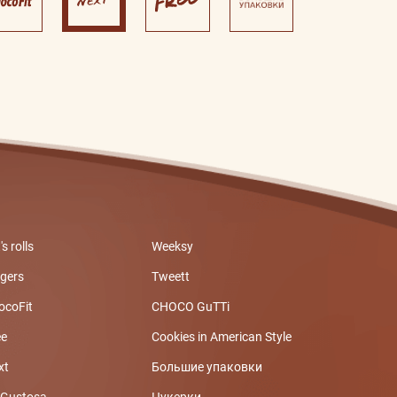
's rolls
Weeksy
ngers
Tweett
ocoFit
CHOCO GuTTi
ee
Cookies in American Style
xt
Большие упаковки