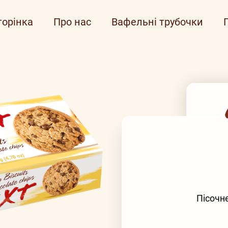
торінка
Про нас
Вафельні трубoчки
Пісочн