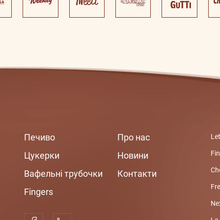
Печиво
Про нас
Let
Fi
Цукерки
Новини
Ch
Вафельні трубoчки
Контакти
Fr
Fingers
Ne