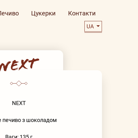
Печиво
Цукерки
Контакти
UA
NEXT
е печиво з шоколадом
Ваги: 135 г