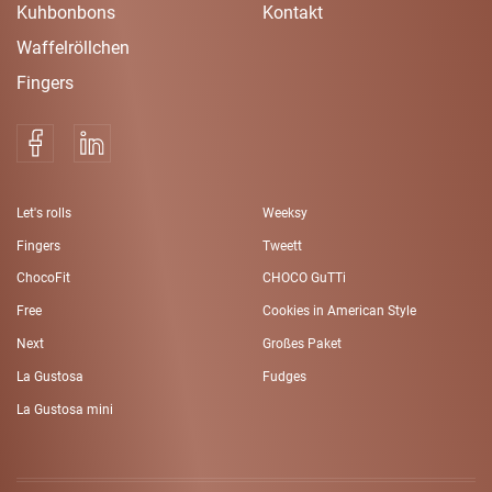
Kuhbonbons
Kontakt
Waffelröllchen
Fingers
Let's rolls
Weeksy
Fingers
Tweett
ChocoFit
CHOCO GuTTi
Free
Cookies in American Style
Next
Großes Paket
La Gustosa
Fudges
La Gustosa mini